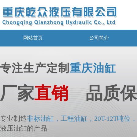
网站首页
公司简介
专注生产定制
重庆油缸
厂家
直销
品质保
专业制造
非标
油
缸，工程油缸，20T-12T吨位
液压油缸的产品