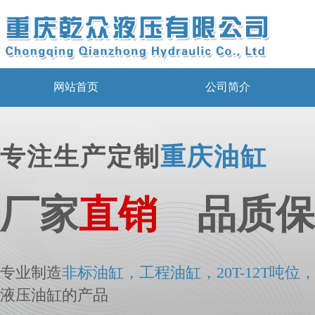
网站首页
公司简介
专注生产定制
重庆油缸
厂家
直销
品质保
专业制造
非标
油
缸，工程油缸，20T-12T吨位
液压油缸的产品