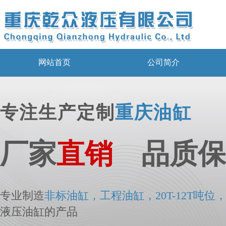
网站首页
公司简介
专注生产定制
重庆油缸
厂家
直销
品质保
专业制造
非标
油
缸，工程油缸，20T-12T吨位
液压油缸的产品