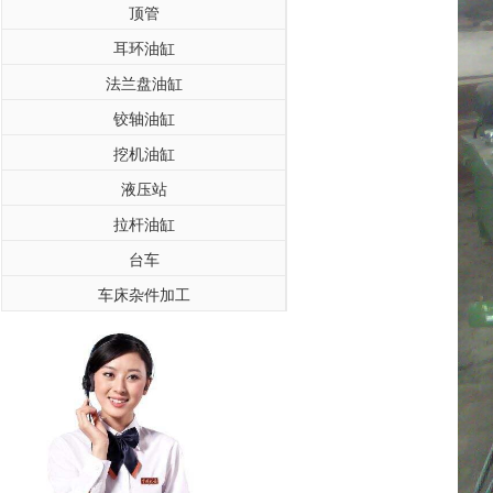
顶管
耳环油缸
法兰盘油缸
铰轴油缸
挖机油缸
液压站
拉杆油缸
台车
车床杂件加工