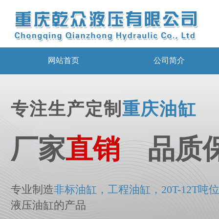
网站首页
公司简介
专注生产定制
重庆油缸
厂家
直销
品质
专业制造
非标
油
缸，工程油缸，20T-12T吨
液压油缸的产品